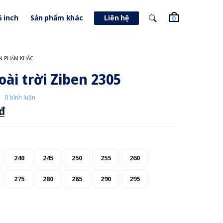
5 inch
Sản phẩm khác
Liên hệ
0
N PHẨM KHÁC
oài trời Ziben 2305
0 bình luận
 ₫
240
245
250
255
260
275
280
285
290
295