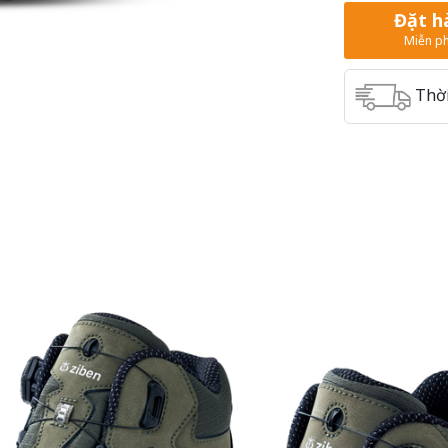
Đặt h
Miễn ph
Thời