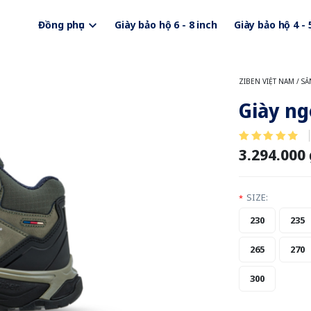
Đồng phục
Giày bảo hộ 6 - 8 inch
Giày bảo hộ 4 - 
ZIBEN VIỆT NAM
/
SẢ
Giày ng
3.294.000
SIZE:
*
230
235
265
270
300