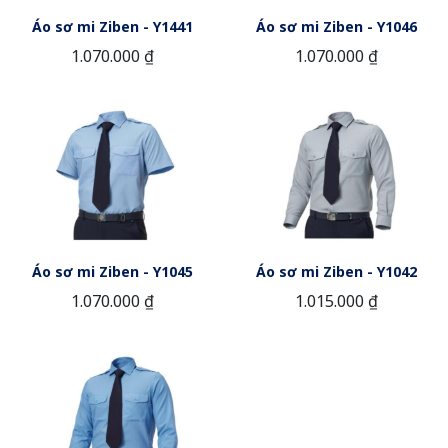
Áo sơ mi Ziben - Y1441
Áo sơ mi Ziben - Y1046
1.070.000 ₫
1.070.000 ₫
Áo sơ mi Ziben - Y1045
Áo sơ mi Ziben - Y1042
1.070.000 ₫
1.015.000 ₫