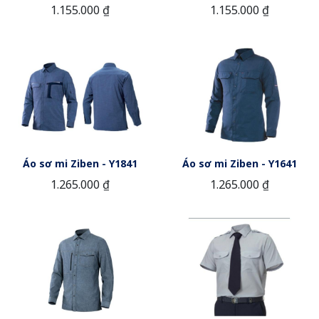
1.155.000 ₫
1.155.000 ₫
Áo sơ mi Ziben - Y1841
Áo sơ mi Ziben - Y1641
1.265.000 ₫
1.265.000 ₫