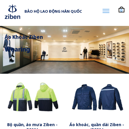
0
BẢO HỘ LAO ĐỘNG HÀN QUỐC
Áo Khoác Ziben
Wearing
Bộ quần, áo mưa Ziben -
Áo khoác, quần dài Ziben -