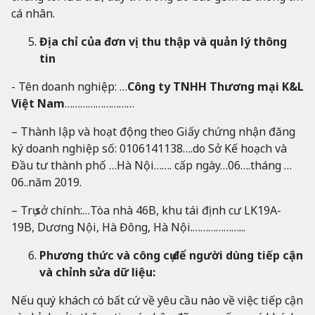
cá nhân.
Địa chỉ của đơn vị thu thập và quản lý thông
tin
- Tên doanh nghiệp: …
Công ty TNHH Thương mại K&L
Việt Nam
………………………
– Thành lập và hoạt động theo Giấy chứng nhận đăng
ký doanh nghiệp số: 0106141138….do Sở Kế hoạch và
Đầu tư thành phố …Hà Nội……. cấp ngày…06….tháng …
06..năm 2019.
– Trụ sở chính:…
Tòa nhà 46B, khu tái định cư LK19A-
19B, Dương Nội, Hà Đông, Hà Nội.
………………...
Phương thức và công cụ để người dùng tiếp cận
và chỉnh sửa dữ liệu:
Nếu quý khách có bất cứ về yêu cầu nào về việc tiếp cận