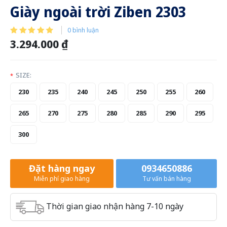
Giày ngoài trời Ziben 2303
0 bình luận
3.294.000 ₫
SIZE:
*
230
235
240
245
250
255
260
265
270
275
280
285
290
295
300
Đặt hàng ngay
0934650886
Miễn phí giao hàng
Tư vấn bán hàng
Thời gian giao nhận hàng 7-10 ngày