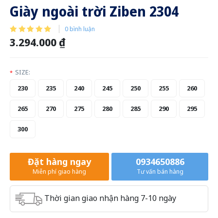
Giày ngoài trời Ziben 2304
0 bình luận
3.294.000 ₫
SIZE:
*
230
235
240
245
250
255
260
265
270
275
280
285
290
295
300
Đặt hàng ngay
0934650886
Miễn phí giao hàng
Tư vấn bán hàng
Thời gian giao nhận hàng 7-10 ngày