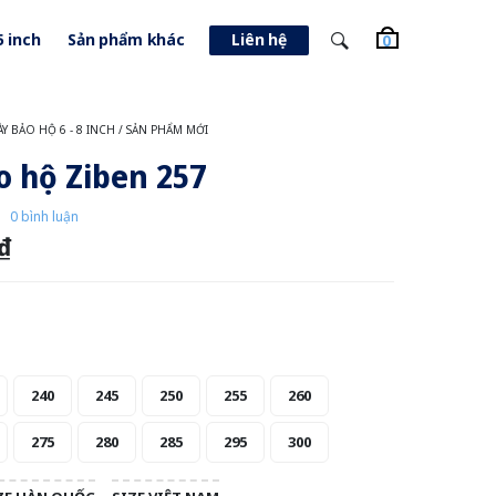
5 inch
Sản phẩm khác
Liên hệ
0
ÀY BẢO HỘ 6 - 8 INCH
/
SẢN PHẨM MỚI
o hộ Ziben 257
0 bình luận
 ₫
240
245
250
255
260
275
280
285
295
300