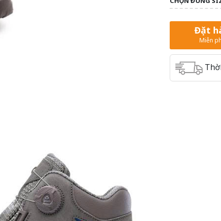
CHỌN ĐÚNG SI
Đặt h
Miễn ph
Thời