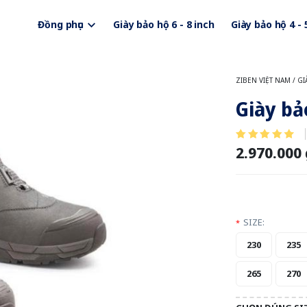
Đồng phục
Giày bảo hộ 6 - 8 inch
Giày bảo hộ 4 - 
ZIBEN VIỆT NAM
/
GI
Giày bả
2.970.000
SIZE:
*
230
235
265
270