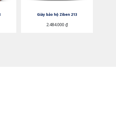
8
Giày bảo hộ Ziben 213
G
2.484.000 ₫