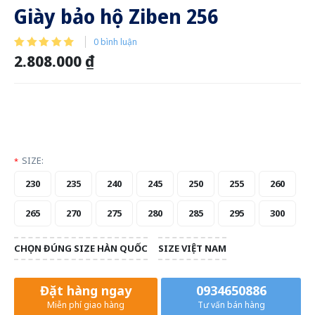
Giày bảo hộ Ziben 256
0 bình luận
2.808.000 ₫
SIZE:
*
230
235
240
245
250
255
260
265
270
275
280
285
295
300
CHỌN ĐÚNG SIZE HÀN QUỐC
SIZE VIỆT NAM
Đặt hàng ngay
0934650886
Miễn phí giao hàng
Tư vấn bán hàng