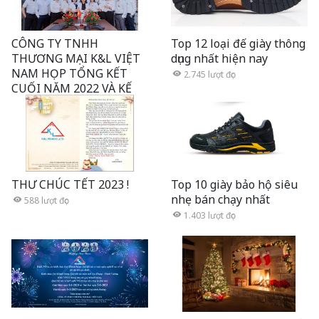
CÔNG TY TNHH
Top 12 loại đế giày thông
THƯƠNG MẠI K&L VIỆT
dụng nhất hiện nay
NAM HỌP TỔNG KẾT
2.745
lượt đọc
CUỐI NĂM 2022 VÀ KẾ
HOẠCH CHO NĂM 2023
346
lượt đọc
THƯ CHÚC TẾT 2023 !
Top 10 giày bảo hộ siêu
nhẹ bán chạy nhất
588
lượt đọc
1.403
lượt đọc