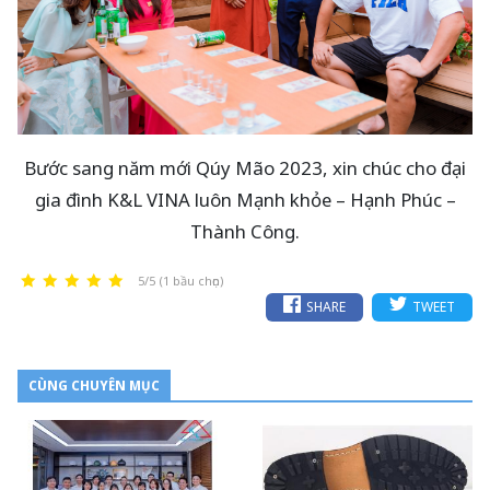
Bước sang năm mới Qúy Mão 2023, xin chúc cho đại
gia đình K&L VINA luôn Mạnh khỏe – Hạnh Phúc –
Thành Công.
5/5 (1 bầu chọn)
SHARE
TWEET
CÙNG CHUYÊN MỤC