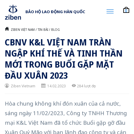
0
BẢO HỘ LAO ĐỘNG HÀN QUỐC
ZIBEN VIỆT NAM
/
TIN BÀI
/
BLOG
CBNV K&L VIỆT NAM TRÀN
NGẬP KHÍ THẾ VÀ TINH THẦN
MỚI TRONG BUỔI GẶP MẶT
ĐẦU XUÂN 2023
Ziben Vietnam
14.02.2023
284
lượt đọc
Hòa chung không khí đón xuân của cả nước,
sáng ngày 11/02/2023, Công ty TNHH Thương
mại K&L Việt Nam đã tổ chức Buổi gặp gỡ đầu
Xuân Quý Mão với ban lãnh đạo công ty và cán