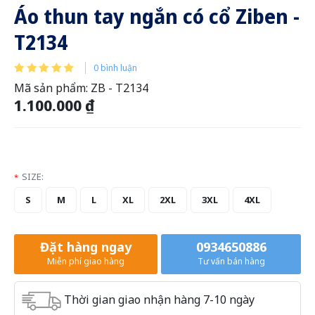
Áo thun tay ngắn có cổ Ziben -
T2134
0 bình luận
Mã sản phẩm:
ZB - T2134
1.100.000 ₫
SIZE:
*
S
M
L
XL
2XL
3XL
4XL
Đặt hàng ngay
0934650886
Miễn phí giao hàng
Tư vấn bán hàng
Thời gian giao nhận hàng 7-10 ngày