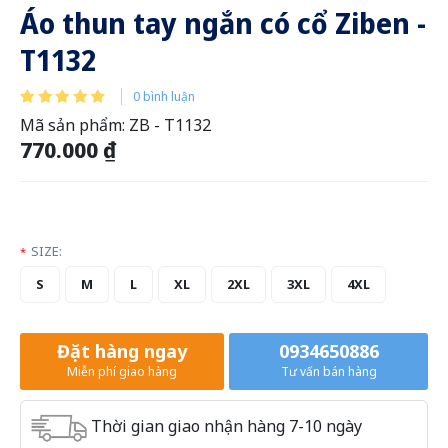
Áo thun tay ngắn có cổ Ziben -
T1132
0 bình luận
Mã sản phẩm:
ZB - T1132
770.000 ₫
SIZE:
*
S
M
L
XL
2XL
3XL
4XL
Đặt hàng ngay
0934650886
Miễn phí giao hàng
Tư vấn bán hàng
Thời gian giao nhận hàng 7-10 ngày