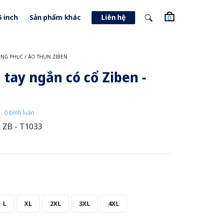
5 inch
Sản phẩm khác
Liên hệ
0
NG PHỤC
/
ÁO THUN ZIBEN
 tay ngắn có cổ Ziben -
0 bình luận
:
ZB - T1033
L
XL
2XL
3XL
4XL