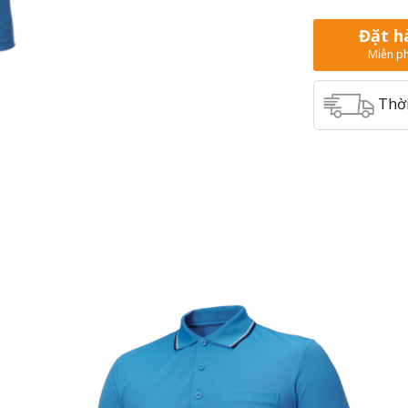
Đặt h
Miễn ph
Thời