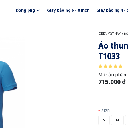
Đồng phục
Giày bảo hộ 6 - 8 inch
Giày bảo hộ 4 - 
ZIBEN VIỆT NAM
/
ĐỒ
Áo thun
T1033
Mã sản phẩm
715.000 ₫
SIZE:
*
S
M