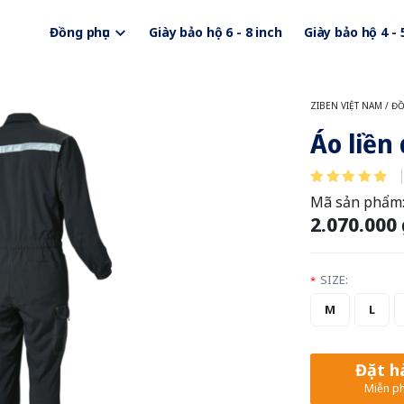
Đồng phục
Giày bảo hộ 6 - 8 inch
Giày bảo hộ 4 - 
ZIBEN VIỆT NAM
/
ĐỒ
Áo liền
Mã sản phẩm
2.070.000
SIZE:
*
M
L
Đặt h
Miễn ph