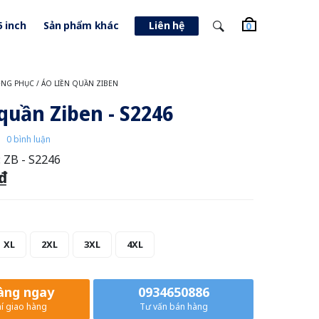
5 inch
Sản phẩm khác
Liên hệ
0
NG PHỤC
/
ÁO LIỀN QUẦN ZIBEN
 quần Ziben - S2246
0 bình luận
:
ZB - S2246
 ₫
XL
2XL
3XL
4XL
àng ngay
0934650886
í giao hàng
Tư vấn bán hàng