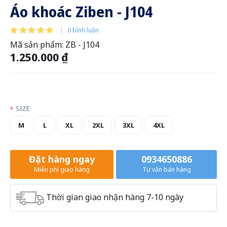
Áo khoác Ziben - J104
0 bình luận
Mã sản phẩm:
ZB - J104
1.250.000 ₫
SIZE:
*
M
L
XL
2XL
3XL
4XL
Đặt hàng ngay
0934650886
Miễn phí giao hàng
Tư vấn bán hàng
Thời gian giao nhận hàng 7-10 ngày