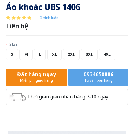
Áo khoác UBS 1406
0 bình luận
Liên hệ
SIZE:
*
S
M
L
XL
2XL
3XL
4XL
Đặt hàng ngay
0934650886
Miễn phí giao hàng
Tư vấn bán hàng
Thời gian giao nhận hàng 7-10 ngày