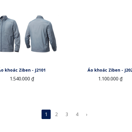
Áo khoác Ziben - J2101
Áo khoác Ziben - J20
1.540.000 ₫
1.100.000 ₫
1
2
3
4
›